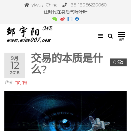
yiwu，China
+86-18066220060
让时代在身后气喘吁吁
邹
专注
菜单
于商
宇
业价
交易的本质是什
阳
值传
9月
0
12
输与
么?
投资
2018
分
享！
作者
邹宇阳