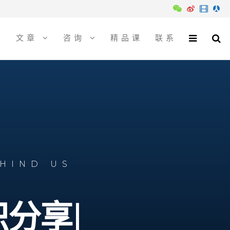
易
文章
咨询
精品课
联系
EHIND US
识分享
|