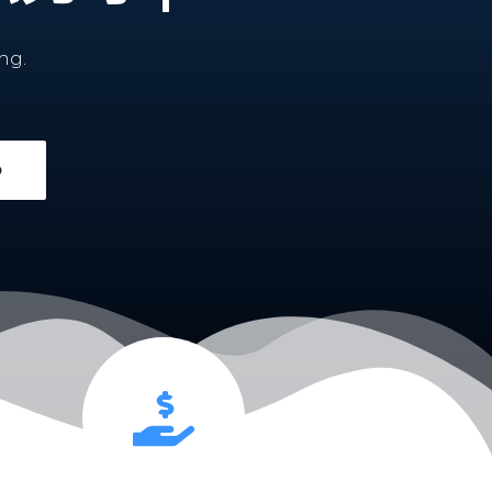
ng.
O