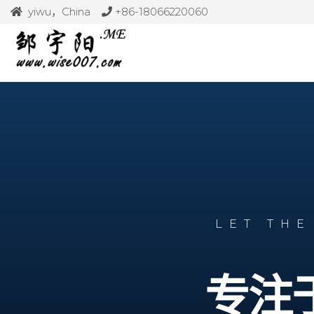
yiwu，China
+86-18066220060
邹
专注
于商
宇
业价
阳
值传
输与
投资
分
享！
LET THE
专注