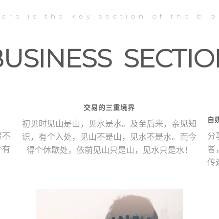
ere is the key section of the bl
BUSINESS SECTIO
交易的三重境界
自
初见时见山是山，见水是水。及至后来，亲见知
愿不
分
识，有个入处，见山不是山，见水不是水。而今
个有
者
得个休歇处，依前见山只是山，见水只是水！
传